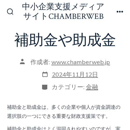
コ
中小企業支援メディア
ン
サイトCHAMBERWEB
検
メ
テ
索
ニ
切
ュ
ン
補助金や助成金
り
ー
ツ
替
え
へ
ス
投
作成者:
www.chamberweb.jp
稿
キ
者
投
2024年11月12日
ッ
稿
日
カ
プ
カテゴリー:
金融
テ
ゴ
リ
補助金と助成金は、多くの企業や個人が資金調達の
ー
選択肢の一つにできる重要な財政支援策です。
補助金と助成金はよく混同されやすいのですが、実